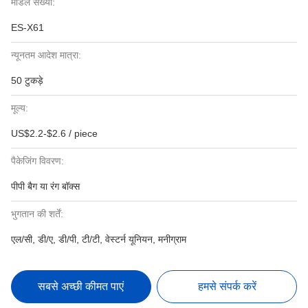
मॉडल संख्या:
ES-X61
न्यूनतम आदेश मात्रा:
50 टुकड़े
मूल्य:
US$2.2-$2.6 / piece
पैकेजिंग विवरण:
पीपी बैग या रंग बॉक्स
भुगतान की शर्तें:
एल/सी, डी/ए, डी/पी, टी/टी, वेस्टर्न यूनियन, मनीग्राम
सबसे अच्छी कीमत पाएं
हमसे संपर्क करें