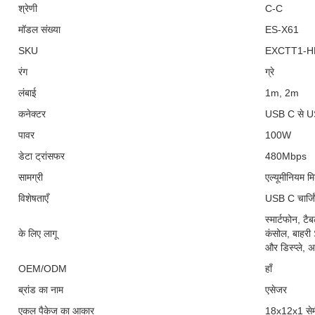
श्रेणी
C-C
मॉडल संख्या
ES-X61
SKU
EXCTT1-H
रंग
ग्रे
लंबाई
1m, 2m
कनेक्टर
USB C से 
पावर
100W
डेटा ट्रांसफर
480Mbps
सामग्री
एल्यूमीनियम मि
विशेषताएँ
USB C चार्ज
स्मार्टफोन, टैब
के लिए लागू
कंसोल, बाहरी
और डिस्प्ले, अ
OEM/ODM
हाँ
ब्रांड का नाम
एसेजर
एकल पैकेज का आकार
18x12x1 सेम